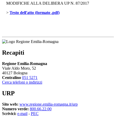
MODIFICHE ALLA DELIBERA UP N. 87/2017
> 
Testo dell'atto (formato .pdf)
Recapiti
Regione Emilia-Romagna
Viale Aldo Moro, 52
40127 Bologna
Centralino
051 5271
Cerca telefoni o indirizzi
URP
Sito web:
www.regione.emilia-romagna.it/urp
Numero verde:
800.66.22.00
Scrivici:
e-mail
- 
PEC