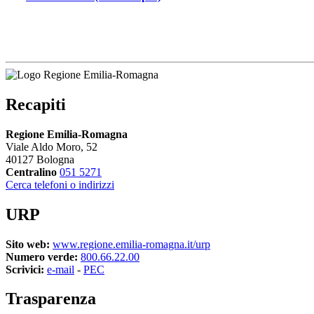
Recapiti
Regione Emilia-Romagna
Viale Aldo Moro, 52
40127 Bologna
Centralino
051 5271
Cerca telefoni o indirizzi
URP
Sito web:
www.regione.emilia-romagna.it/urp
Numero verde:
800.66.22.00
Scrivici:
e-mail
- 
PEC
Trasparenza