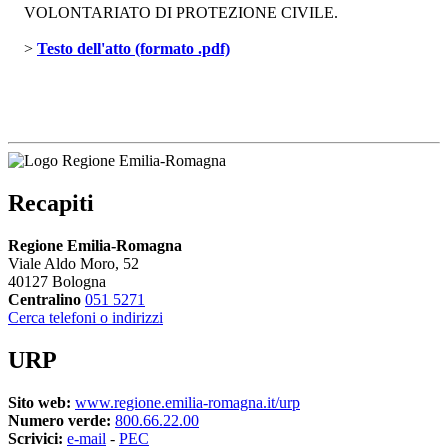
VOLONTARIATO DI PROTEZIONE CIVILE.
> 
Testo dell'atto (formato .pdf)
Recapiti
Regione Emilia-Romagna
Viale Aldo Moro, 52
40127 Bologna
Centralino
051 5271
Cerca telefoni o indirizzi
URP
Sito web:
www.regione.emilia-romagna.it/urp
Numero verde:
800.66.22.00
Scrivici:
e-mail
- 
PEC