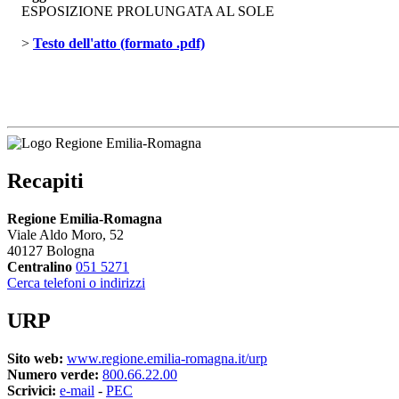
ESPOSIZIONE PROLUNGATA AL SOLE
> 
Testo dell'atto (formato .pdf)
Recapiti
Regione Emilia-Romagna
Viale Aldo Moro, 52
40127 Bologna
Centralino
051 5271
Cerca telefoni o indirizzi
URP
Sito web:
www.regione.emilia-romagna.it/urp
Numero verde:
800.66.22.00
Scrivici:
e-mail
- 
PEC