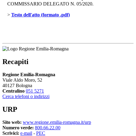
COMMISSARIO DELEGATO N. 05/2020.
> 
Testo dell'atto (formato .pdf)
Recapiti
Regione Emilia-Romagna
Viale Aldo Moro, 52
40127 Bologna
Centralino
051 5271
Cerca telefoni o indirizzi
URP
Sito web:
www.regione.emilia-romagna.it/urp
Numero verde:
800.66.22.00
Scrivici:
e-mail
- 
PEC