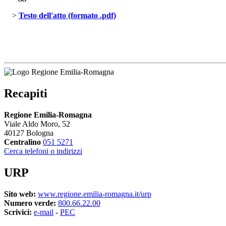
> 
Testo dell'atto (formato .pdf)
Recapiti
Regione Emilia-Romagna
Viale Aldo Moro, 52
40127 Bologna
Centralino
051 5271
Cerca telefoni o indirizzi
URP
Sito web:
www.regione.emilia-romagna.it/urp
Numero verde:
800.66.22.00
Scrivici:
e-mail
- 
PEC