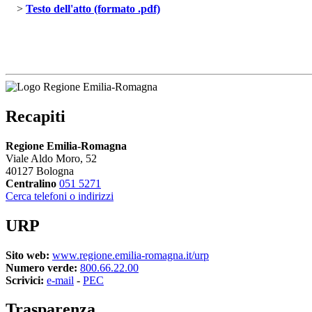
> 
Testo dell'atto (formato .pdf)
Recapiti
Regione Emilia-Romagna
Viale Aldo Moro, 52
40127 Bologna
Centralino
051 5271
Cerca telefoni o indirizzi
URP
Sito web:
www.regione.emilia-romagna.it/urp
Numero verde:
800.66.22.00
Scrivici:
e-mail
- 
PEC
Trasparenza