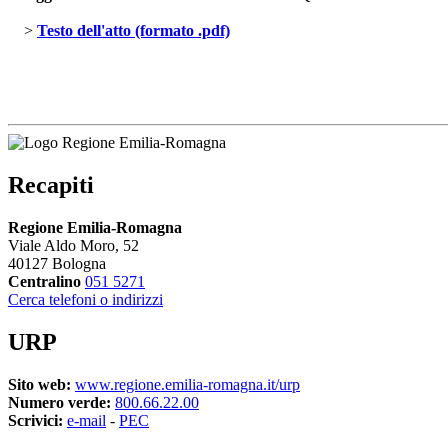
> 
Testo dell'atto (formato .pdf)
Recapiti
Regione Emilia-Romagna
Viale Aldo Moro, 52
40127 Bologna
Centralino
051 5271
Cerca telefoni o indirizzi
URP
Sito web:
www.regione.emilia-romagna.it/urp
Numero verde:
800.66.22.00
Scrivici:
e-mail
- 
PEC