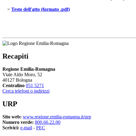
> 
Testo dell'atto (formato .pdf)
Recapiti
Regione Emilia-Romagna
Viale Aldo Moro, 52
40127 Bologna
Centralino
051 5271
Cerca telefoni o indirizzi
URP
Sito web:
www.regione.emilia-romagna.it/urp
Numero verde:
800.66.22.00
Scrivici:
e-mail
- 
PEC