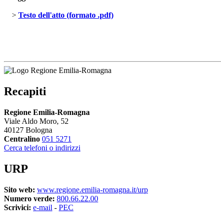
> 
Testo dell'atto (formato .pdf)
Recapiti
Regione Emilia-Romagna
Viale Aldo Moro, 52
40127 Bologna
Centralino
051 5271
Cerca telefoni o indirizzi
URP
Sito web:
www.regione.emilia-romagna.it/urp
Numero verde:
800.66.22.00
Scrivici:
e-mail
- 
PEC