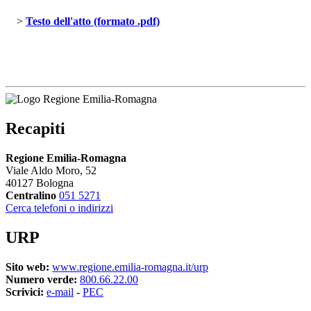
> 
Testo dell'atto (formato .pdf)
Recapiti
Regione Emilia-Romagna
Viale Aldo Moro, 52
40127 Bologna
Centralino
051 5271
Cerca telefoni o indirizzi
URP
Sito web:
www.regione.emilia-romagna.it/urp
Numero verde:
800.66.22.00
Scrivici:
e-mail
- 
PEC