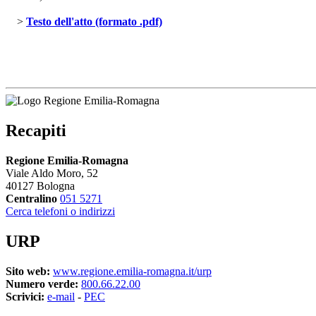
> 
Testo dell'atto (formato .pdf)
Recapiti
Regione Emilia-Romagna
Viale Aldo Moro, 52
40127 Bologna
Centralino
051 5271
Cerca telefoni o indirizzi
URP
Sito web:
www.regione.emilia-romagna.it/urp
Numero verde:
800.66.22.00
Scrivici:
e-mail
- 
PEC