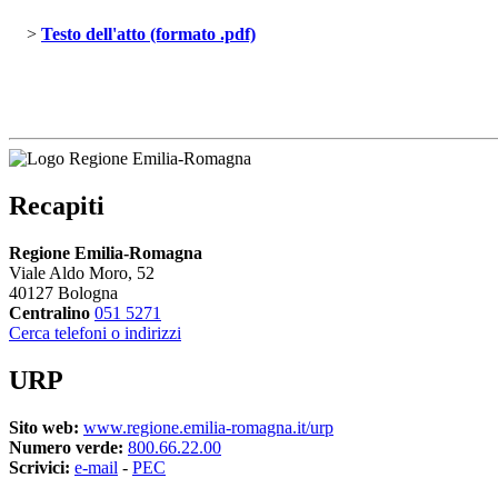
> 
Testo dell'atto (formato .pdf)
Recapiti
Regione Emilia-Romagna
Viale Aldo Moro, 52
40127 Bologna
Centralino
051 5271
Cerca telefoni o indirizzi
URP
Sito web:
www.regione.emilia-romagna.it/urp
Numero verde:
800.66.22.00
Scrivici:
e-mail
- 
PEC