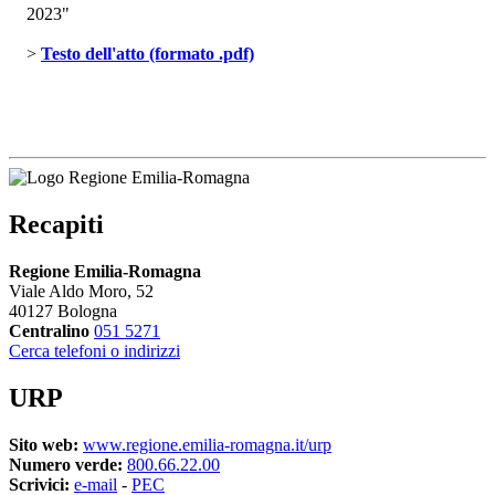
2023"
> 
Testo dell'atto (formato .pdf)
Recapiti
Regione Emilia-Romagna
Viale Aldo Moro, 52
40127 Bologna
Centralino
051 5271
Cerca telefoni o indirizzi
URP
Sito web:
www.regione.emilia-romagna.it/urp
Numero verde:
800.66.22.00
Scrivici:
e-mail
- 
PEC