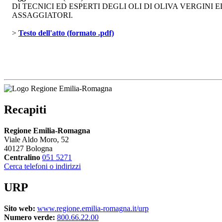
DI TECNICI ED ESPERTI DEGLI OLI DI OLIVA VERGINI
ASSAGGIATORI.
> 
Testo dell'atto (formato .pdf)
Recapiti
Regione Emilia-Romagna
Viale Aldo Moro, 52
40127 Bologna
Centralino
051 5271
Cerca telefoni o indirizzi
URP
Sito web:
www.regione.emilia-romagna.it/urp
Numero verde:
800.66.22.00