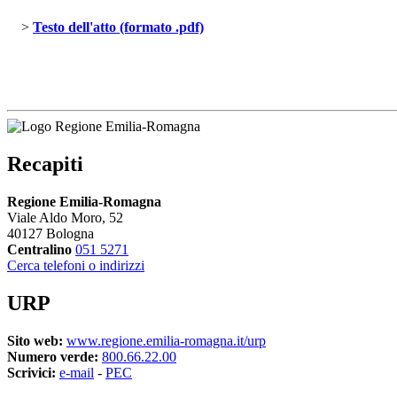
> 
Testo dell'atto (formato .pdf)
Recapiti
Regione Emilia-Romagna
Viale Aldo Moro, 52
40127 Bologna
Centralino
051 5271
Cerca telefoni o indirizzi
URP
Sito web:
www.regione.emilia-romagna.it/urp
Numero verde:
800.66.22.00
Scrivici:
e-mail
- 
PEC