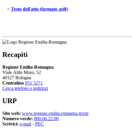
> 
Testo dell'atto (formato .pdf)
Recapiti
Regione Emilia-Romagna
Viale Aldo Moro, 52
40127 Bologna
Centralino
051 5271
Cerca telefoni o indirizzi
URP
Sito web:
www.regione.emilia-romagna.it/urp
Numero verde:
800.66.22.00
Scrivici:
e-mail
- 
PEC