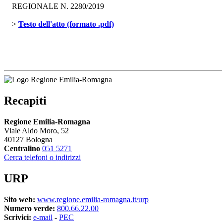
REGIONALE N. 2280/2019
> 
Testo dell'atto (formato .pdf)
Recapiti
Regione Emilia-Romagna
Viale Aldo Moro, 52
40127 Bologna
Centralino
051 5271
Cerca telefoni o indirizzi
URP
Sito web:
www.regione.emilia-romagna.it/urp
Numero verde:
800.66.22.00
Scrivici:
e-mail
- 
PEC