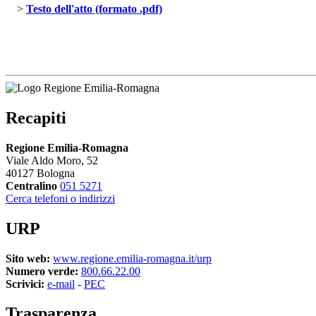
> 
Testo dell'atto (formato .pdf)
Recapiti
Regione Emilia-Romagna
Viale Aldo Moro, 52
40127 Bologna
Centralino
051 5271
Cerca telefoni o indirizzi
URP
Sito web:
www.regione.emilia-romagna.it/urp
Numero verde:
800.66.22.00
Scrivici:
e-mail
- 
PEC
Trasparenza