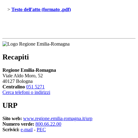
> 
Testo dell'atto (formato .pdf)
Recapiti
Regione Emilia-Romagna
Viale Aldo Moro, 52
40127 Bologna
Centralino
051 5271
Cerca telefoni o indirizzi
URP
Sito web:
www.regione.emilia-romagna.it/urp
Numero verde:
800.66.22.00
Scrivici:
e-mail
- 
PEC