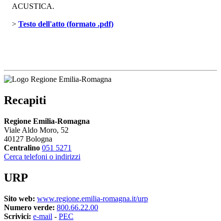
ACUSTICA.
> 
Testo dell'atto (formato .pdf)
Recapiti
Regione Emilia-Romagna
Viale Aldo Moro, 52
40127 Bologna
Centralino
051 5271
Cerca telefoni o indirizzi
URP
Sito web:
www.regione.emilia-romagna.it/urp
Numero verde:
800.66.22.00
Scrivici:
e-mail
- 
PEC