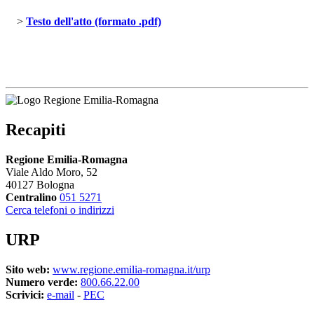
> 
Testo dell'atto (formato .pdf)
Recapiti
Regione Emilia-Romagna
Viale Aldo Moro, 52
40127 Bologna
Centralino
051 5271
Cerca telefoni o indirizzi
URP
Sito web:
www.regione.emilia-romagna.it/urp
Numero verde:
800.66.22.00
Scrivici:
e-mail
- 
PEC