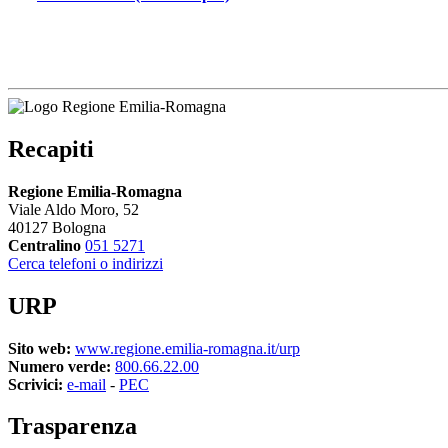
Recapiti
Regione Emilia-Romagna
Viale Aldo Moro, 52
40127 Bologna
Centralino
051 5271
Cerca telefoni o indirizzi
URP
Sito web:
www.regione.emilia-romagna.it/urp
Numero verde:
800.66.22.00
Scrivici:
e-mail
- 
PEC
Trasparenza