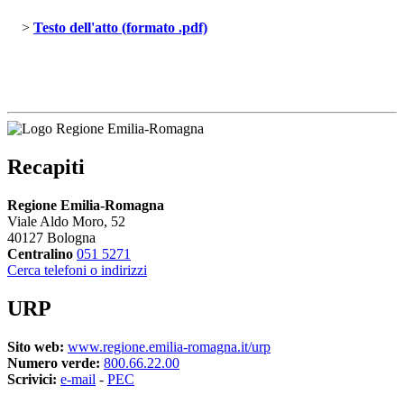
> 
Testo dell'atto (formato .pdf)
Recapiti
Regione Emilia-Romagna
Viale Aldo Moro, 52
40127 Bologna
Centralino
051 5271
Cerca telefoni o indirizzi
URP
Sito web:
www.regione.emilia-romagna.it/urp
Numero verde:
800.66.22.00
Scrivici:
e-mail
- 
PEC