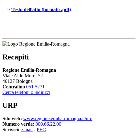
> 
Testo dell'atto (formato .pdf)
Recapiti
Regione Emilia-Romagna
Viale Aldo Moro, 52
40127 Bologna
Centralino
051 5271
Cerca telefoni o indirizzi
URP
Sito web:
www.regione.emilia-romagna.it/urp
Numero verde:
800.66.22.00
Scrivici:
e-mail
- 
PEC