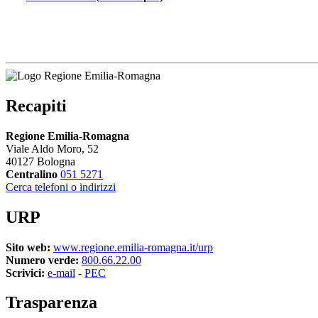
Recapiti
Regione Emilia-Romagna
Viale Aldo Moro, 52
40127 Bologna
Centralino
051 5271
Cerca telefoni o indirizzi
URP
Sito web:
www.regione.emilia-romagna.it/urp
Numero verde:
800.66.22.00
Scrivici:
e-mail
- 
PEC
Trasparenza