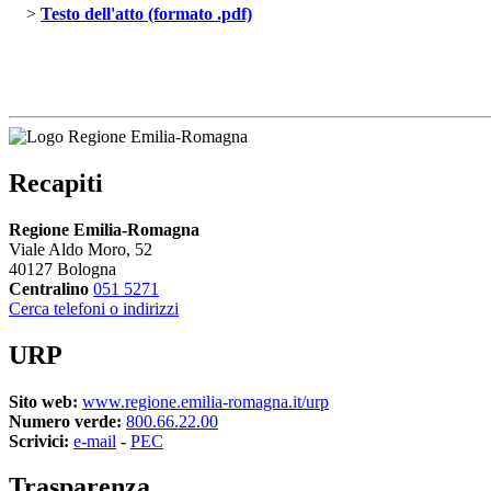
> 
Testo dell'atto (formato .pdf)
Recapiti
Regione Emilia-Romagna
Viale Aldo Moro, 52
40127 Bologna
Centralino
051 5271
Cerca telefoni o indirizzi
URP
Sito web:
www.regione.emilia-romagna.it/urp
Numero verde:
800.66.22.00
Scrivici:
e-mail
- 
PEC
Trasparenza