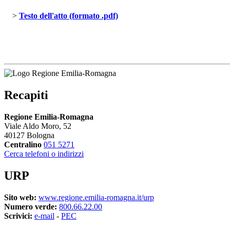
> 
Testo dell'atto (formato .pdf)
Recapiti
Regione Emilia-Romagna
Viale Aldo Moro, 52
40127 Bologna
Centralino
051 5271
Cerca telefoni o indirizzi
URP
Sito web:
www.regione.emilia-romagna.it/urp
Numero verde:
800.66.22.00
Scrivici:
e-mail
- 
PEC