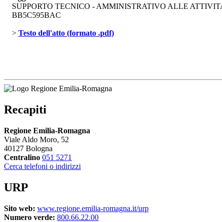
SUPPORTO TECNICO - AMMINISTRATIVO ALLE ATTIVITA
BB5C595BAC
> 
Testo dell'atto (formato .pdf)
Recapiti
Regione Emilia-Romagna
Viale Aldo Moro, 52
40127 Bologna
Centralino
051 5271
Cerca telefoni o indirizzi
URP
Sito web:
www.regione.emilia-romagna.it/urp
Numero verde:
800.66.22.00