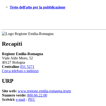
> 
Testo dell'atto per la pubblicazione 
Recapiti
Regione Emilia-Romagna
Viale Aldo Moro, 52
40127 Bologna
Centralino
051 5271
Cerca telefoni o indirizzi
URP
Sito web:
www.regione.emilia-romagna.it/urp
Numero verde:
800.66.22.00
Scrivici:
e-mail
- 
PEC