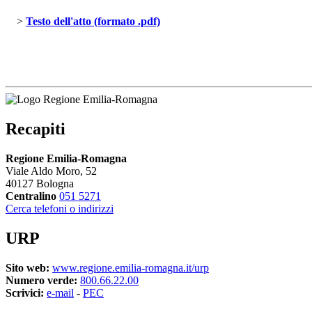
> 
Testo dell'atto (formato .pdf)
Recapiti
Regione Emilia-Romagna
Viale Aldo Moro, 52
40127 Bologna
Centralino
051 5271
Cerca telefoni o indirizzi
URP
Sito web:
www.regione.emilia-romagna.it/urp
Numero verde:
800.66.22.00
Scrivici:
e-mail
- 
PEC