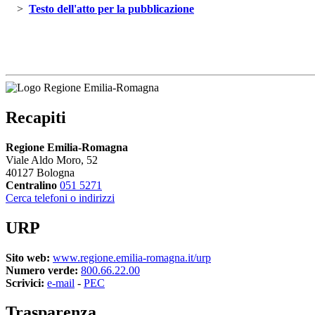
> 
Testo dell'atto per la pubblicazione 
Recapiti
Regione Emilia-Romagna
Viale Aldo Moro, 52
40127 Bologna
Centralino
051 5271
Cerca telefoni o indirizzi
URP
Sito web:
www.regione.emilia-romagna.it/urp
Numero verde:
800.66.22.00
Scrivici:
e-mail
- 
PEC
Trasparenza