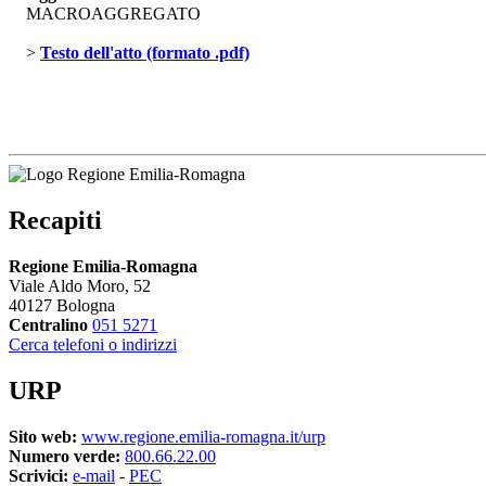
MACROAGGREGATO
> 
Testo dell'atto (formato .pdf)
Recapiti
Regione Emilia-Romagna
Viale Aldo Moro, 52
40127 Bologna
Centralino
051 5271
Cerca telefoni o indirizzi
URP
Sito web:
www.regione.emilia-romagna.it/urp
Numero verde:
800.66.22.00
Scrivici:
e-mail
- 
PEC