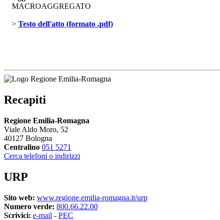
MACROAGGREGATO
> 
Testo dell'atto (formato .pdf)
Recapiti
Regione Emilia-Romagna
Viale Aldo Moro, 52
40127 Bologna
Centralino
051 5271
Cerca telefoni o indirizzi
URP
Sito web:
www.regione.emilia-romagna.it/urp
Numero verde:
800.66.22.00
Scrivici:
e-mail
- 
PEC