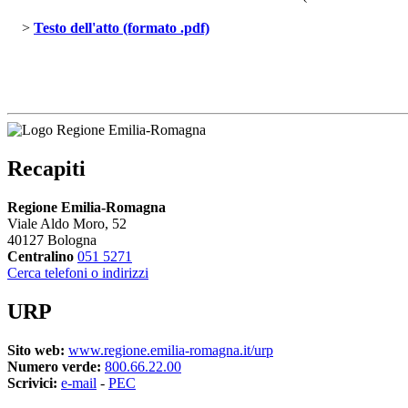
> 
Testo dell'atto (formato .pdf)
Recapiti
Regione Emilia-Romagna
Viale Aldo Moro, 52
40127 Bologna
Centralino
051 5271
Cerca telefoni o indirizzi
URP
Sito web:
www.regione.emilia-romagna.it/urp
Numero verde:
800.66.22.00
Scrivici:
e-mail
- 
PEC