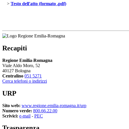
> 
Testo dell'atto (formato .pdf)
Recapiti
Regione Emilia-Romagna
Viale Aldo Moro, 52
40127 Bologna
Centralino
051 5271
Cerca telefoni o indirizzi
URP
Sito web:
www.regione.emilia-romagna.it/urp
Numero verde:
800.66.22.00
Scrivici:
e-mail
- 
PEC
Trasparenza