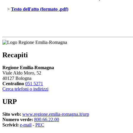
> 
Testo dell'atto (formato .pdf)
Recapiti
Regione Emilia-Romagna
Viale Aldo Moro, 52
40127 Bologna
Centralino
051 5271
Cerca telefoni o indirizzi
URP
Sito web:
www.regione.emilia-romagna.it/urp
Numero verde:
800.66.22.00
Scrivici:
e-mail
- 
PEC