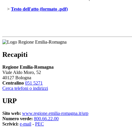
> 
Testo dell'atto (formato .pdf)
Recapiti
Regione Emilia-Romagna
Viale Aldo Moro, 52
40127 Bologna
Centralino
051 5271
Cerca telefoni o indirizzi
URP
Sito web:
www.regione.emilia-romagna.it/urp
Numero verde:
800.66.22.00
Scrivici:
e-mail
- 
PEC