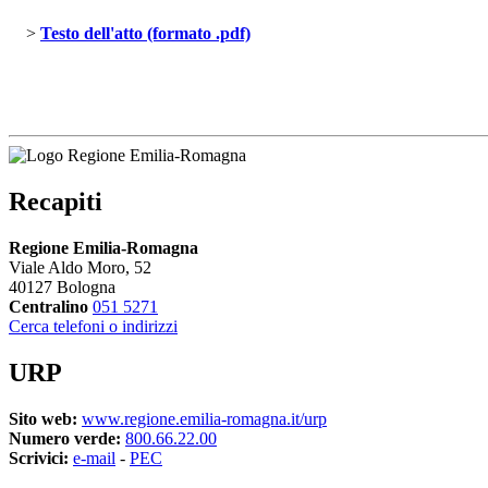
> 
Testo dell'atto (formato .pdf)
Recapiti
Regione Emilia-Romagna
Viale Aldo Moro, 52
40127 Bologna
Centralino
051 5271
Cerca telefoni o indirizzi
URP
Sito web:
www.regione.emilia-romagna.it/urp
Numero verde:
800.66.22.00
Scrivici:
e-mail
- 
PEC