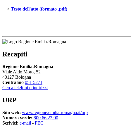
> 
Testo dell'atto (formato .pdf)
Recapiti
Regione Emilia-Romagna
Viale Aldo Moro, 52
40127 Bologna
Centralino
051 5271
Cerca telefoni o indirizzi
URP
Sito web:
www.regione.emilia-romagna.it/urp
Numero verde:
800.66.22.00
Scrivici:
e-mail
- 
PEC