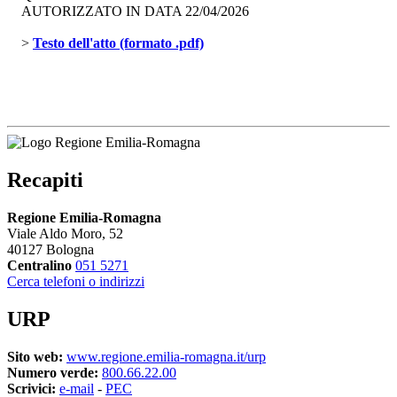
AUTORIZZATO IN DATA 22/04/2026
> 
Testo dell'atto (formato .pdf)
Recapiti
Regione Emilia-Romagna
Viale Aldo Moro, 52
40127 Bologna
Centralino
051 5271
Cerca telefoni o indirizzi
URP
Sito web:
www.regione.emilia-romagna.it/urp
Numero verde:
800.66.22.00
Scrivici:
e-mail
- 
PEC