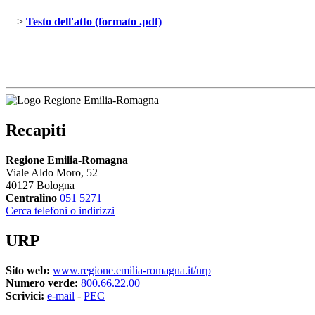
> 
Testo dell'atto (formato .pdf)
Recapiti
Regione Emilia-Romagna
Viale Aldo Moro, 52
40127 Bologna
Centralino
051 5271
Cerca telefoni o indirizzi
URP
Sito web:
www.regione.emilia-romagna.it/urp
Numero verde:
800.66.22.00
Scrivici:
e-mail
- 
PEC