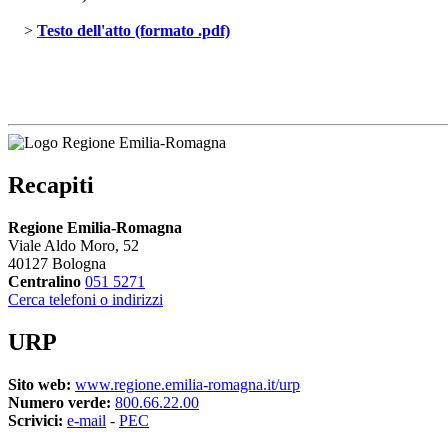
> 
Testo dell'atto (formato .pdf)
Recapiti
Regione Emilia-Romagna
Viale Aldo Moro, 52
40127 Bologna
Centralino
051 5271
Cerca telefoni o indirizzi
URP
Sito web:
www.regione.emilia-romagna.it/urp
Numero verde:
800.66.22.00
Scrivici:
e-mail
- 
PEC