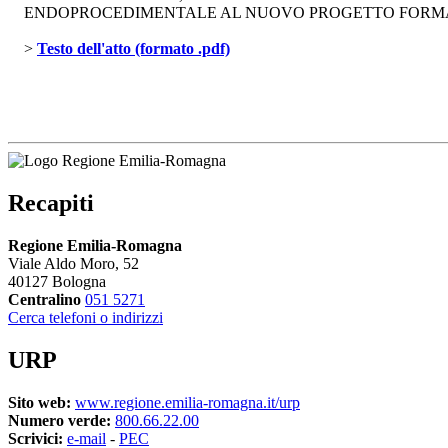
ENDOPROCEDIMENTALE AL NUOVO PROGETTO FORMATIVO ID 
> 
Testo dell'atto (formato .pdf)
Recapiti
Regione Emilia-Romagna
Viale Aldo Moro, 52
40127 Bologna
Centralino
051 5271
Cerca telefoni o indirizzi
URP
Sito web:
www.regione.emilia-romagna.it/urp
Numero verde:
800.66.22.00
Scrivici:
e-mail
- 
PEC