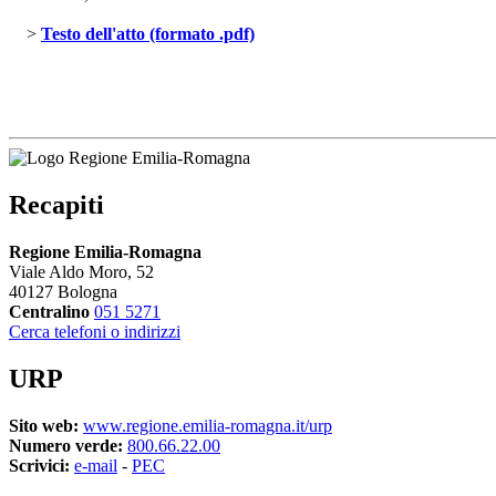
> 
Testo dell'atto (formato .pdf)
Recapiti
Regione Emilia-Romagna
Viale Aldo Moro, 52
40127 Bologna
Centralino
051 5271
Cerca telefoni o indirizzi
URP
Sito web:
www.regione.emilia-romagna.it/urp
Numero verde:
800.66.22.00
Scrivici:
e-mail
- 
PEC