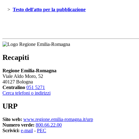
> 
Testo dell'atto per la pubblicazione 
Recapiti
Regione Emilia-Romagna
Viale Aldo Moro, 52
40127 Bologna
Centralino
051 5271
Cerca telefoni o indirizzi
URP
Sito web:
www.regione.emilia-romagna.it/urp
Numero verde:
800.66.22.00
Scrivici:
e-mail
- 
PEC