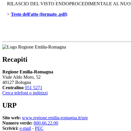
RILASCIO DEL VISTO ENDOPROCEDIMENTALE AL NUOVO P
> 
Testo dell'atto (formato .pdf)
Recapiti
Regione Emilia-Romagna
Viale Aldo Moro, 52
40127 Bologna
Centralino
051 5271
Cerca telefoni o indirizzi
URP
Sito web:
www.regione.emilia-romagna.it/urp
Numero verde:
800.66.22.00
Scrivici:
e-mail
- 
PEC