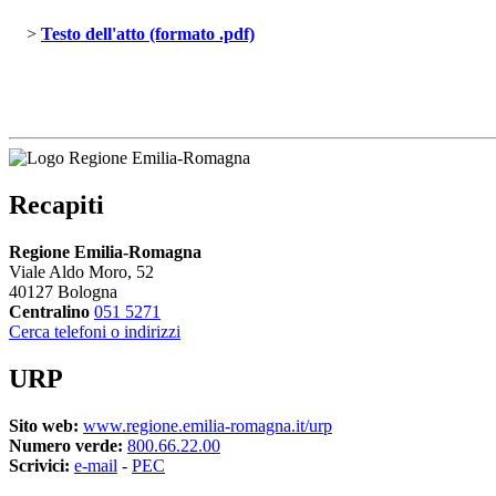
> 
Testo dell'atto (formato .pdf)
Recapiti
Regione Emilia-Romagna
Viale Aldo Moro, 52
40127 Bologna
Centralino
051 5271
Cerca telefoni o indirizzi
URP
Sito web:
www.regione.emilia-romagna.it/urp
Numero verde:
800.66.22.00
Scrivici:
e-mail
- 
PEC