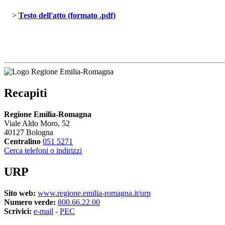
> 
Testo dell'atto (formato .pdf)
Recapiti
Regione Emilia-Romagna
Viale Aldo Moro, 52
40127 Bologna
Centralino
051 5271
Cerca telefoni o indirizzi
URP
Sito web:
www.regione.emilia-romagna.it/urp
Numero verde:
800.66.22.00
Scrivici:
e-mail
- 
PEC