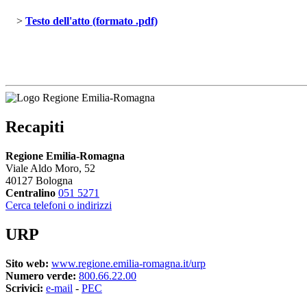
> 
Testo dell'atto (formato .pdf)
Recapiti
Regione Emilia-Romagna
Viale Aldo Moro, 52
40127 Bologna
Centralino
051 5271
Cerca telefoni o indirizzi
URP
Sito web:
www.regione.emilia-romagna.it/urp
Numero verde:
800.66.22.00
Scrivici:
e-mail
- 
PEC